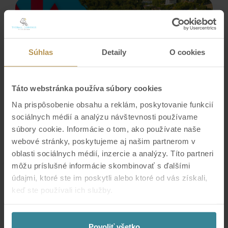
Súhlas
Detaily
O cookies
Táto webstránka používa súbory cookies
Na prispôsobenie obsahu a reklám, poskytovanie funkcií
sociálnych médií a analýzu návštevnosti používame
súbory cookie. Informácie o tom, ako používate naše
webové stránky, poskytujeme aj našim partnerom v
VARIANTY VSTUPENKY:
oblasti sociálnych médií, inzercie a analýzy. Títo partneri
môžu príslušné informácie skombinovať s ďalšími
DARČEKOVÁ POUKÁŽKA
údajmi, ktoré ste im poskytli alebo ktoré od vás získali,
CELODENNÝ ODDYCH SO SAUNAMI PRE DVOCH
keď ste používali ich služby.
Platnosť
10.8.2026 08:30
-
31.12.2026 19:30
52.00 €
KÚPIŤ
We work with
7 third parties
who may receive and
process your information.
Povoliť všetko