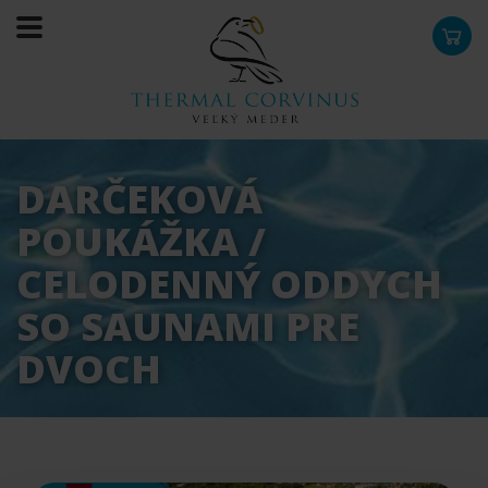
0
DARČEKOVÁ
POUKÁŽKA /
CELODENNÝ ODDYCH
SO SAUNAMI PRE
DVOCH