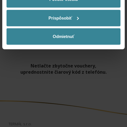
DARČEKOVÁ POUKÁŽKA zahŕňa dve jednorazové celodenné
vstupenky do kúpaliska THERMAL CORVINUS v cene 36,00 € a
dva vstupy do saunového sveta v cene 16 € (infra, bylinková,
Prispôsobiť
parná a fínska sauna, soľná komora, jacuzzi, ochladzovací
bazén, ľadopád, zážitková sprcha, relaxačná miestnosť). Vstup
do saunového sveta je možné využiť v období jeho prevádzky:
do 15. 5. 2026 a od 15. 9. do 31. 12. 2026. Online zakúpená
Odmietnuť
poukážka umožňuje prednostné vybavenie cez terminál vo
vstupnej hale. Otváracia doba kúpaliska: 9:00 – 20:00.
Netlačte zbytočne vouchery,
uprednostnite čiarový kód z telefónu.
TERMÁL s.r.o.