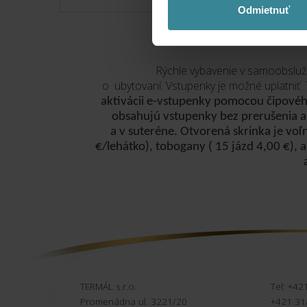
Odmietnuť
VSTUPENKA DO KÚPALIS
Rýchle vybavenie v samoobsluž
o ubytovaní. Vstupenky je možné uplatniť 
aktivácii e-vstupenky pomocou čipovéh
obsahujú vstupenky bez prerušenia a s
a v suteréne. Otvorená skrinka je voľ
€/lehátko), tobogany ( 15 jázd 4,00 €), 
TERMÁL s.r.o.
Tel: +42
Promenádna ul. 3221/20
+421 31