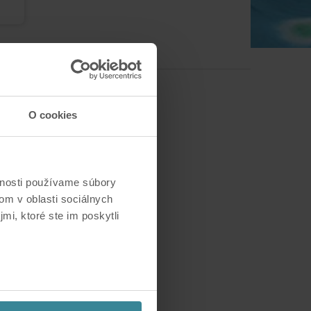
O cookies
vnosti používame súbory
om v oblasti sociálnych
mi, ktoré ste im poskytli