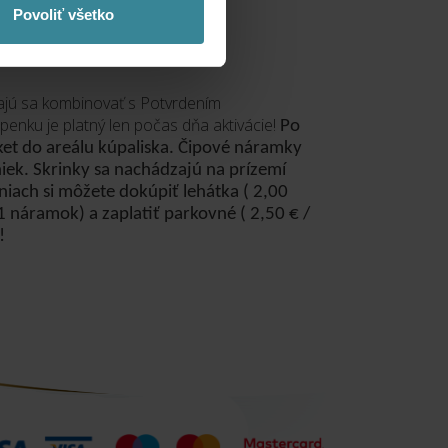
Povoliť všetko
KY DO SAUNOVÉHO SVETA
ajú sa kombinovať s Potvrdením
enku je platný len počas dňa aktivácie!
Po
et do areálu kúpaliska. Čipové náramky
niek. Skrinky sa nachádzajú na prízemí
niach si môžete dokúpiť lehátka ( 2,00
1 náramok) a zaplatiť parkovné ( 2,50 € /
!