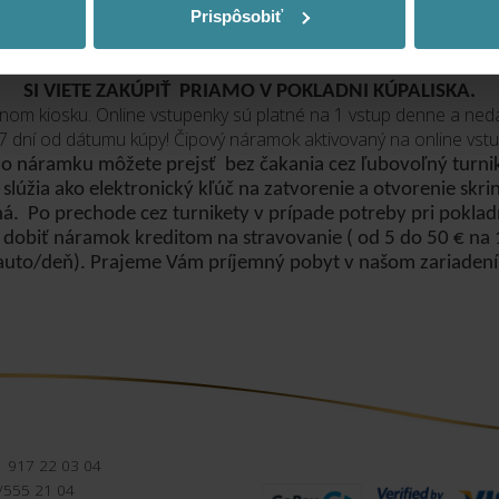
Prispôsobiť
KA NEZAHŔŇA VSTUP DO SAUNOVÉHO SVETA. VSTUPEN
SI VIETE ZAKÚPIŤ PRIAMO V POKLADNI KÚPALISKA.
nom kiosku. Online vstupenky sú platné na 1 vstup denne a ned
7 dní od dátumu kúpy! Čipový náramok aktivovaný na online vstup
o náramku môžete prejsť bez čakania cez ľubovoľný turnik
lúžia ako elektronický kľúč na zatvorenie a otvorenie skri
ná. Po prechode cez turnikety v prípade potreby pri poklad
a dobiť náramok kreditom na stravovanie ( od 5 do 50 € na 
auto/deň). Prajeme Vám príjemný pobyt v našom zariadení
1 917 22 03 04
/555 21 04