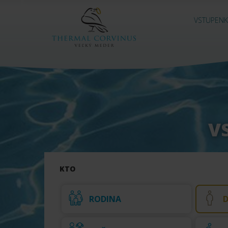
VSTUPENK
V
KTO
RODINA
D