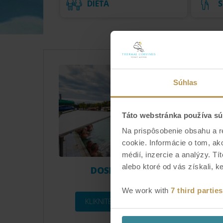
DIEŤA
S
Súhlas
Táto webstránka používa sú
Na prispôsobenie obsahu a r
cookie. Informácie o tom, ak
médií, inzercie a analýzy. Tí
alebo ktoré od vás získali, ke
DOSPELÍ DO 62 ROKOV
We work with
7 third parties
KLIKNITE PRE VARIANTY VSTUPENKY