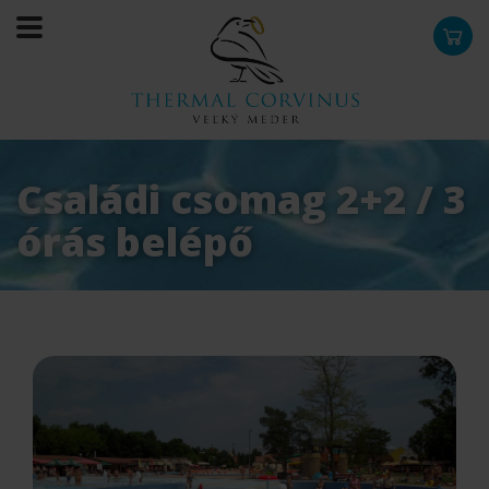
0
Családi csomag 2+2 / 3
órás belépő