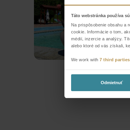
Táto webstránka používa sú
Na prispôsobenie obsahu a r
cookie. Informácie o tom, ak
médií, inzercie a analýzy. Tí
alebo ktoré od vás získali, ke
We work with
7 third parties
Odmietnuť