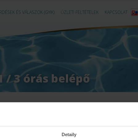
RDÉSEK ÉS VÁLASZOK (GYIK)
ŰZLETI FELTÉTELEK
KAPCSOLAT
 / 3 órás belépő
JEGYTÍPUSOK:
Családi csomag 2+1
Detaily
3 órás belépő