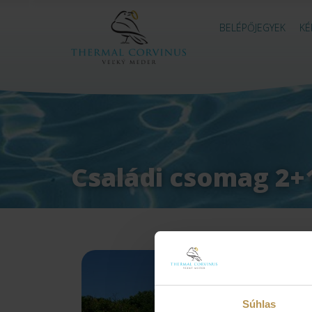
BELÉPŐJEGYEK
KÉ
Családi csomag 2+1
Súhlas