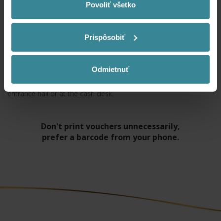
process your information.
Povoliť všetko
Adults up to 62 years of age
all-day entry
Validity
6.8.2026 08:30
-
13.8.2026 19:30
Prispôsobiť
18.00 €
BUY
Opening Hours thermal spa are from 9:00 to 20:00. The ticket
Odmietnuť
entitles 1 adult to a one-time entry to the aquapark. The
purchased ticket allows priority checkout via the terminal in the
entrance hall or at the cash desk.
Don't print vouchers unnecessarily,
prefer a barcode from your phone.