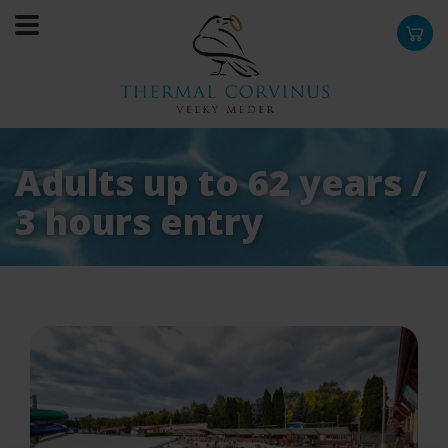
0
Adults up to 62 years /
3 hours entry