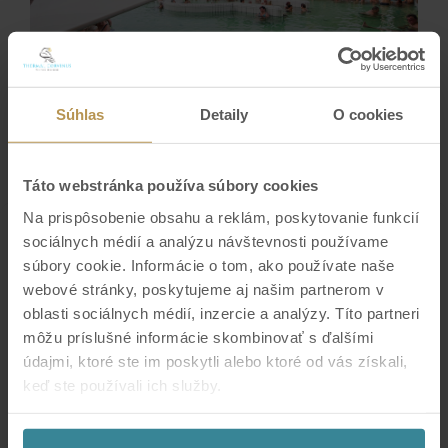
Súhlas
Detaily
O cookies
TICKET VARIANT:
Táto webstránka používa súbory cookies
Na prispôsobenie obsahu a reklám, poskytovanie funkcií
Adults up to 62 years
sociálnych médií a analýzu návštevnosti používame
3 hours entry
súbory cookie. Informácie o tom, ako používate naše
Validity
6.8.2026 08:30
-
13.8.2026 19:30
webové stránky, poskytujeme aj našim partnerom v
12.50 €
BUY
oblasti sociálnych médií, inzercie a analýzy. Títo partneri
Opening Hours thermal spa are from 9:00 to 20:00.The ticket
môžu príslušné informácie skombinovať s ďalšími
entitles 1 adult to a one-time entry to the aquapark for 3 hours.
údajmi, ktoré ste im poskytli alebo ktoré od vás získali,
If the time limit is exceeded, we charge € 1.50 for every 30
keď ste používali ich služby.
minutes. The purchased ticket allows priority checkout via the
terminal in the entrance hall at the cash desk.
We work with
7 third parties
who may receive and