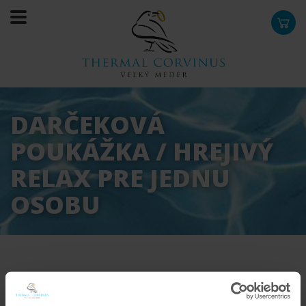
0
DARČEKOVÁ
POUKÁŽKA / HREJIVÝ
RELAX PRE JEDNU
OSOBU