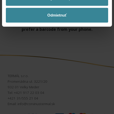
poukážka umožňuje prednostné vybavenie cez terminál vo
vstupnej hale. Otváracia doba kúpaliska: 9:00 – 20:00.
Odmietnuť
Don't print vouchers unnecessarily,
prefer a barcode from your phone.
TERMÁL s.r.o.
Promenádna ul. 3221/20
932 01 Velky Meder
Tel: +421 917 22 03 04
+421 31/555 21 04
Email: info@corvinustermal.sk