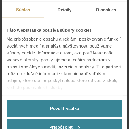
Súhlas
Detaily
O cookies
Táto webstránka používa súbory cookies
Na prispôsobenie obsahu a reklám, poskytovanie funkcií
sociálnych médií a analýzu návštevnosti používame
súbory cookie. Informácie o tom, ako používate naše
webové stránky, poskytujeme aj našim partnerom v
oblasti sociálnych médií, inzercie a analýzy. Títo partneri
TICKET VARIANT:
môžu príslušné informácie skombinovať s ďalšími
údajmi, ktoré ste im poskytli alebo ktoré od vás získali,
DARČEKOVÁ POUKÁŽKA
keď ste používali ich služby.
HREJIVÝ RELAX PRE JEDNU OSOBU
Validity
6.8.2026 08:30
-
31.12.2026 19:30
We work with
7 third parties
who may receive and
18.00 €
BUY
process your information.
Povoliť všetko
DARČEKOVÁ POUKÁŽKA zahŕňa 1 jednorazový celodenný vstup
do kúpaliska THERMAL CORVINUS v cene 18€. Online zakúpená
Prispôsobiť